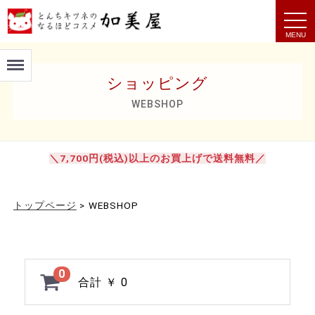
t
o
g
g
Menu
l
e
ショッピング
n
a
v
WEBSHOP
i
g
a
t
i
＼7,700円(税込)以上のお買上げで送料無料／
o
n
トップページ
>
WEBSHOP
0
合計
￥ 0