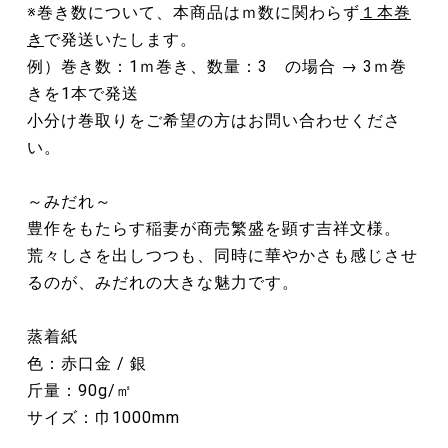
※巻き数について、本商品はｍ数に関わらず
１本巻
き
で発送いたします。
例）巻き数：1ｍ巻き、数量：3 の場合 → 3ｍ巻
きを1本で発送
小分け巻取りをご希望の方はお問い合わせくださ
い。
～みだれ～
豊作をもたらす稲妻が商売繁盛を顕す吉祥文様。
荒々しさを出しつつも、同時に華やかさも感じさせ
るのが、みだれの大きな魅力です。
蒸着紙
色：赤口金 / 銀
斤量：90g/㎡
サイズ：巾1000mm