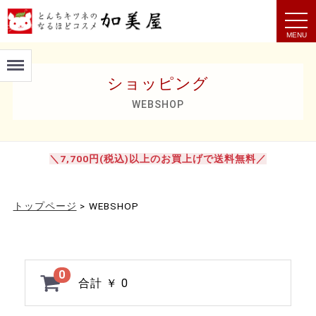
t
o
g
g
Menu
l
e
ショッピング
n
a
v
WEBSHOP
i
g
a
t
i
＼7,700円(税込)以上のお買上げで送料無料／
o
n
トップページ
>
WEBSHOP
0
合計
￥ 0