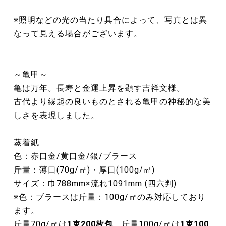
※照明などの光の当たり具合によって、写真とは異
なって見える場合がございます。
～亀甲～
亀は万年。長寿と金運上昇を顕す吉祥文様。
古代より縁起の良いものとされる亀甲の神秘的な美
しさを表現しました。
蒸着紙
色：赤口金/黄口金/銀/ブラース
斤量：薄口(70g/㎡)・厚口(100g/㎡)
サイズ：巾788mm×流れ1091mm (四六判)
※色：ブラースは斤量：100g/㎡のみ対応しており
ます。
斤量70g/㎡は
1束200枚包
、斤量100g/㎡は
1束100