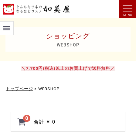
t
o
g
g
Menu
l
e
ショッピング
n
a
v
WEBSHOP
i
g
a
t
i
＼7,700円(税込)以上のお買上げで送料無料／
o
n
トップページ
>
WEBSHOP
0
合計
￥ 0