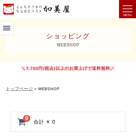
t
o
g
g
Menu
l
e
ショッピング
n
a
v
WEBSHOP
i
g
a
t
i
＼7,700円(税込)以上のお買上げで送料無料／
o
n
トップページ
>
WEBSHOP
0
合計
￥ 0