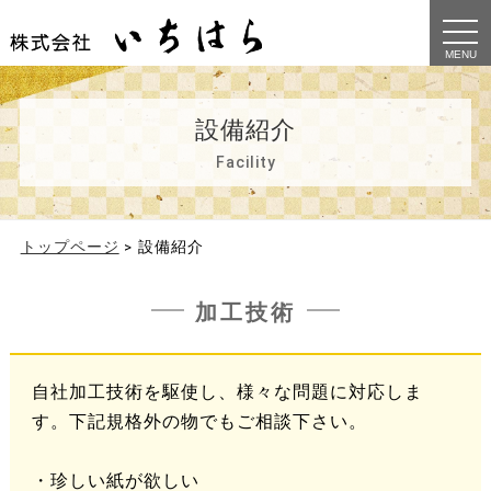
t
o
g
g
l
e
設備紹介
n
a
v
Facility
i
g
a
t
i
トップページ
>
設備紹介
o
n
加工技術
自社加工技術を駆使し、様々な問題に対応しま
す。下記規格外の物でもご相談下さい。
・珍しい紙が欲しい